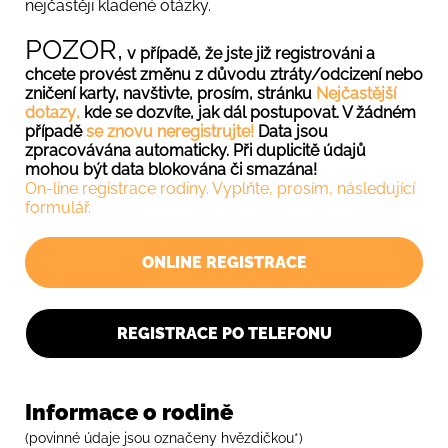
nejčastěji kladené otázky.
POZOR,
v případě, že jste již registrováni a
chcete provést změnu z důvodu ztráty/odcizení nebo
zničení karty, navštivte, prosím, stránku
Nejčastější
dotazy
,
kde se dozvíte, jak dál postupovat. V žádném
případě
se znovu neregistrujte!
Data jsou
zpracovávána automaticky. Při duplicitě údajů
mohou být data blokována či smazána!
On-line registrace rodiny. Vyplňte, prosím, následující
formulář.
ONLINE REGISTRACE
REGISTRACE PO TELEFONU
Informace o rodině
(povinné údaje jsou označeny hvězdičkou*)