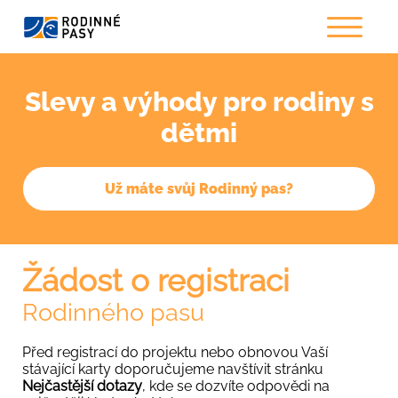
Slevy a výhody pro rodiny s
dětmi
Už máte svůj Rodinný pas?
Žádost o registraci
Rodinného pasu
Před registrací do projektu nebo obnovou Vaší
stávající karty doporučujeme navštívit stránku
Nejčastější dotazy
, kde se dozvíte odpovědi na