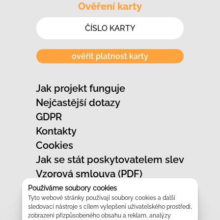
Ověření karty
ověřit platnost karty
Jak projekt funguje
Nejčastější dotazy
GDPR
Kontakty
Cookies
Jak se stát poskytovatelem slev
Vzorová smlouva (PDF)
Jak označit provozovnu
Používáme soubory cookies
Tyto webové stránky používají soubory cookies a další
Vzhled slevových karet
sledovací nástroje s cílem vylepšení uživatelského prostředí,
Prezentace projektu
zobrazení přizpůsobeného obsahu a reklam, analýzy