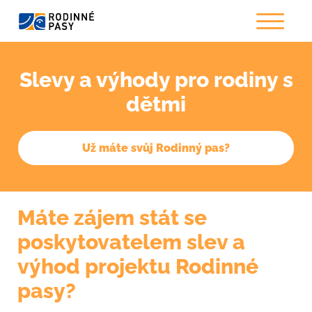
Slevy a výhody pro rodiny s
dětmi
Už máte svůj Rodinný pas?
Máte zájem stát se
poskytovatelem slev a
výhod projektu Rodinné
pasy?